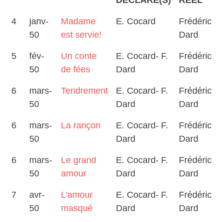
DECLARE(S)
REEL
4
janv-
Madame
E. Cocard
Frédéric
50
est servie!
Dard
5
fév-
Un conte
E. Cocard- F.
Frédéric
50
de fées
Dard
Dard
6
mars-
Tendrement
E. Cocard- F.
Frédéric
50
Dard
Dard
6
mars-
La rançon
E. Cocard- F.
Frédéric
50
Dard
Dard
6
mars-
Le grand
E. Cocard- F.
Frédéric
50
amour
Dard
Dard
7
avr-
L'amour
E. Cocard- F.
Frédéric
50
masqué
Dard
Dard