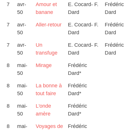
7
avr-
Amour et
E. Cocard- F.
Frédéric
50
banane
Dard
Dard
7
avr-
Aller-retour
E. Cocard- F.
Frédéric
50
Dard
Dard
7
avr-
Un
E. Cocard- F.
Frédéric
50
transfuge
Dard
Dard
8
mai-
Mirage
Frédéric
50
Dard*
8
mai-
La bonne à
Frédéric
50
tout faire
Dard*
8
mai-
L'onde
Frédéric
50
amère
Dard*
8
mai-
Voyages de
Frédéric