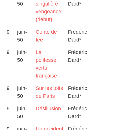
50
singulière
Dard*
vengeance
(début)
9
juin-
Conte de
Frédéric
50
fée
Dard*
9
juin-
La
Frédéric
50
politesse,
Dard*
vertu
française
9
juin-
Sur les toits
Frédéric
50
de Paris
Dard*
9
juin-
Désillusion
Frédéric
50
Dard*
9
juin-
Un accident
Frédéric