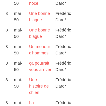
50
noce
Dard*
8
mai-
Une bonne
Frédéric
50
blague
Dard*
8
mai-
Une bonne
Frédéric
50
blague
Dard*
8
mai-
Un meneur
Frédéric
50
d'hommes
Dard*
8
mai-
ça pourrait
Frédéric
50
vous arriver
Dard*
8
mai-
Une
Frédéric
50
histoire de
Dard*
chien
8
mai-
La
Frédéric