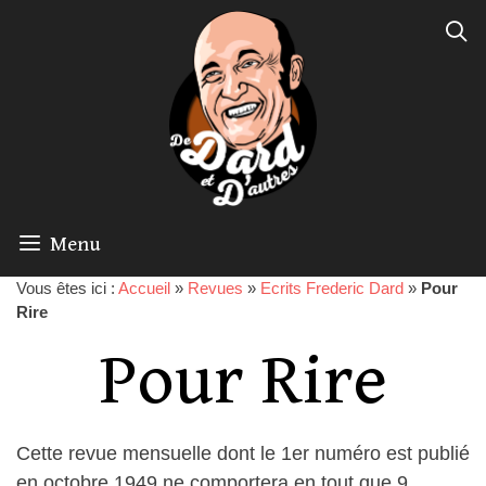
Menu
Vous êtes ici :
Accueil
»
Revues
»
Ecrits Frederic Dard
»
Pour
Rire
Pour Rire
Cette revue mensuelle dont le 1er numéro est publié
en octobre 1949 ne comportera en tout que 9