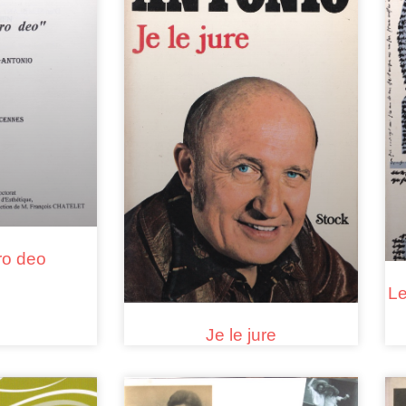
ro deo
Le
Je le jure