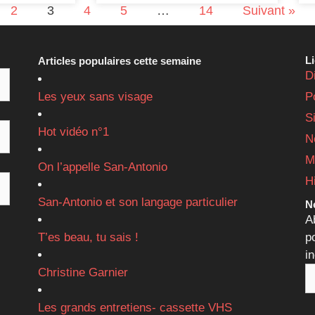
2
3
4
5
…
14
Suivant »
L
Articles populaires cette semaine
D
Les yeux sans visage
P
S
Hot vidéo n°1
N
M
On l’appelle San-Antonio
H
San-Antonio et son langage particulier
Ne
A
T’es beau, tu sais !
p
i
Christine Garnier
Les grands entretiens- cassette VHS