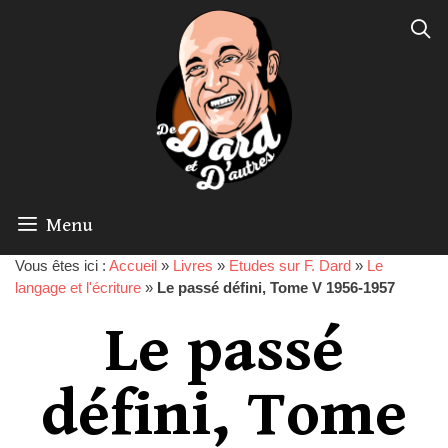
Menu
Vous êtes ici :
Accueil
»
Livres
»
Etudes sur F. Dard
»
Le
langage et l'écriture
»
Le passé défini, Tome V 1956-1957
Le passé
défini, Tome