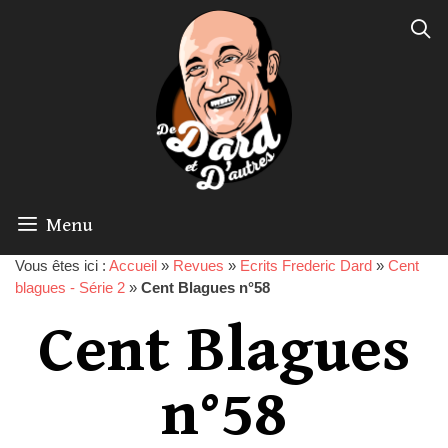
Menu
Vous êtes ici :
Accueil
»
Revues
»
Ecrits Frederic Dard
»
Cent
blagues - Série 2
»
Cent Blagues n°58
Cent Blagues
n°58