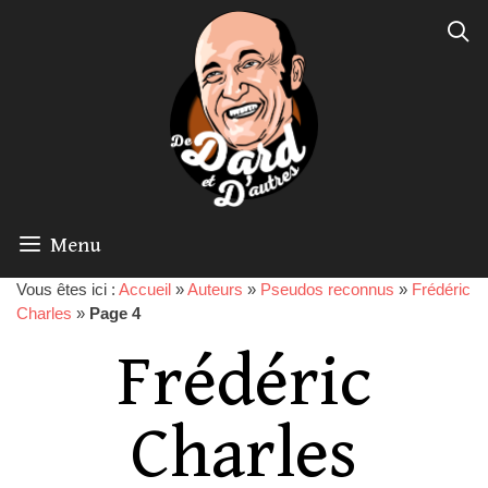
Menu
Vous êtes ici :
Accueil
»
Auteurs
»
Pseudos reconnus
»
Frédéric
Charles
»
Page 4
Frédéric
Charles