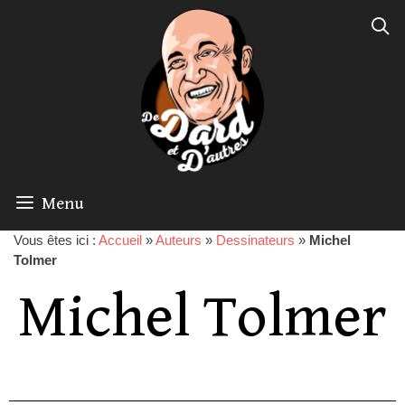
Menu
Vous êtes ici :
Accueil
»
Auteurs
»
Dessinateurs
»
Michel
Tolmer
Michel Tolmer