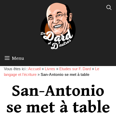
Menu
Vous êtes ici :
Accueil
»
Livres
»
Etudes sur F. Dard
»
Le
langage et l'écriture
»
San-Antonio se met à table
San-Antonio
se met à table