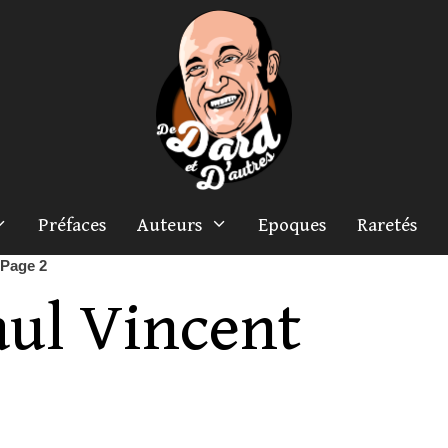
Préfaces
Auteurs
Epoques
Raretés
Page 2
aul Vincent