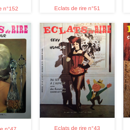
Eclats de rire n°51
re n°152
Eclats de rire n°43
re n°47