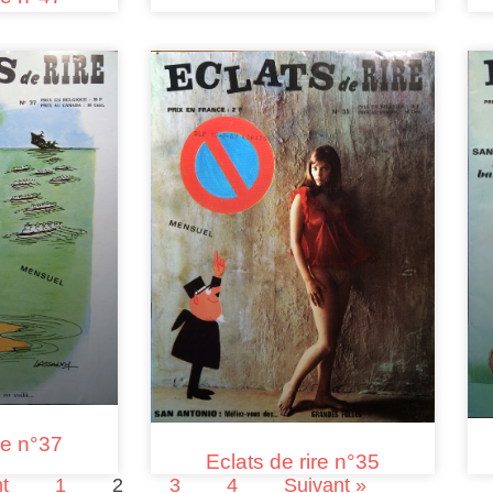
re n°37
Eclats de rire n°35
t
1
2
3
4
Suivant »