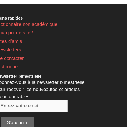
iens rapides
ictionnaire non académique
ourquoi ce site?
ites d’amis
ewsletters
e contacter
istorique
wsletter bimestrielle
bonnez-vous à la newsletter bimestrielle
our recevoir les nouveautés et articles
ncontournables.