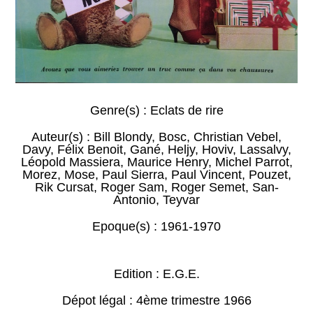
Genre(s) :
Eclats de rire
Auteur(s) :
Bill Blondy
,
Bosc
,
Christian Vebel
,
Davy
,
Félix Benoit
,
Gané
,
Heljy
,
Hoviv
,
Lassalvy
,
Léopold Massiera
,
Maurice Henry
,
Michel Parrot
,
Morez
,
Mose
,
Paul Sierra
,
Paul Vincent
,
Pouzet
,
Rik Cursat
,
Roger Sam
,
Roger Semet
,
San-
Antonio
,
Teyvar
Epoque(s) :
1961-1970
Edition : E.G.E.
Dépot légal : 4ème trimestre 1966