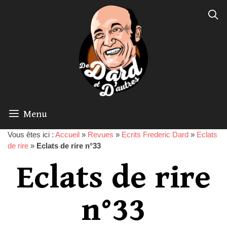
Menu
Vous êtes ici :
Accueil
»
Revues
»
Ecrits Frederic Dard
»
Eclats
de rire
»
Eclats de rire n°33
Eclats de rire
n°33