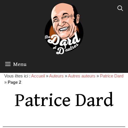
Menu
Vous êtes ici :
Accueil
»
Auteurs
»
Autres auteurs
»
Patrice Dard
»
Page 2
Patrice Dard