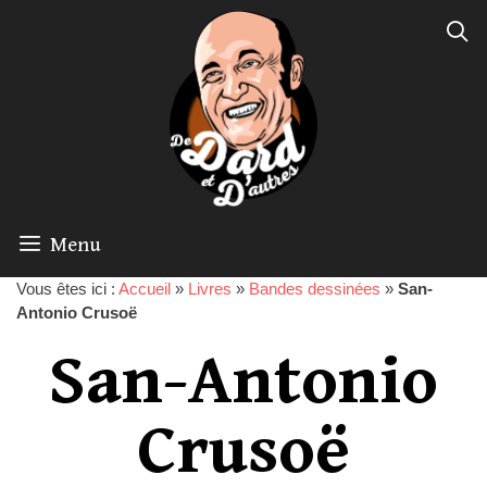
Menu
Vous êtes ici :
Accueil
»
Livres
»
Bandes dessinées
»
San-
Antonio Crusoë
San-Antonio
Crusoë