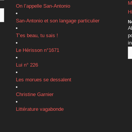
M
On l’appelle San-Antonio
H
San-Antonio et son langage particulier
Ne
A
T’es beau, tu sais !
p
i
Le Hérisson n°1671
Lui n° 226
Les morues se dessalent
Christine Garnier
Littérature vagabonde