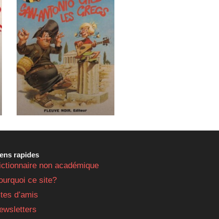
iens rapides
ictionnaire non académique
ourquoi ce site?
ites d’amis
ewsletters