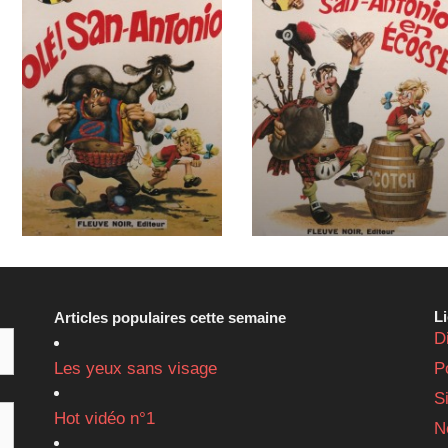
L
Articles populaires cette semaine
D
Les yeux sans visage
P
S
Hot vidéo n°1
N