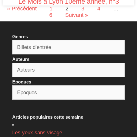
Le Mois à Lyon 10ème année, n°3
« Précédent
1
2
3
4
…
6
Suivant »
Genres
Auteurs
Epoques
Articles populaires cette semaine
Les yeux sans visage