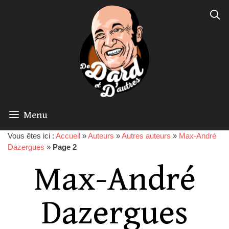
Menu
Vous êtes ici :
Accueil
»
Auteurs
»
Autres auteurs
»
Max-André
Dazergues
»
Page 2
Max-André
Dazergues