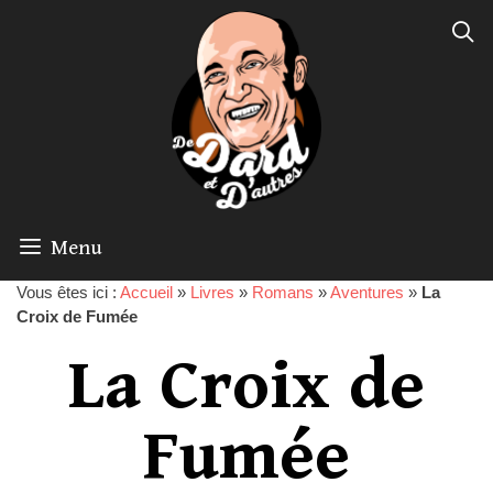
Menu
Vous êtes ici :
Accueil
»
Livres
»
Romans
»
Aventures
»
La
Croix de Fumée
La Croix de
Fumée