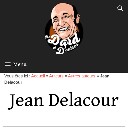
Menu
Vous êtes ici :
Accueil
»
Auteurs
»
Autres auteurs
»
Jean
Delacour
Jean Delacour