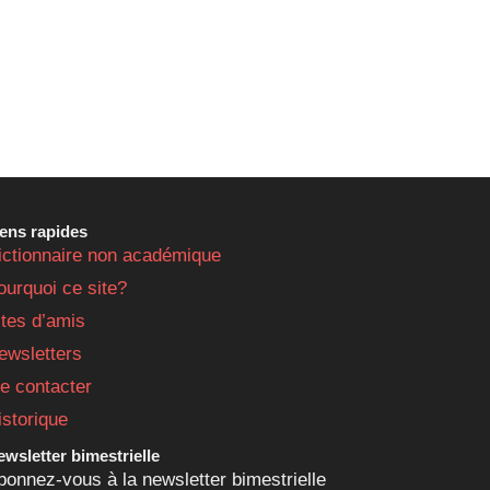
iens rapides
ictionnaire non académique
ourquoi ce site?
ites d’amis
ewsletters
e contacter
istorique
wsletter bimestrielle
bonnez-vous à la newsletter bimestrielle