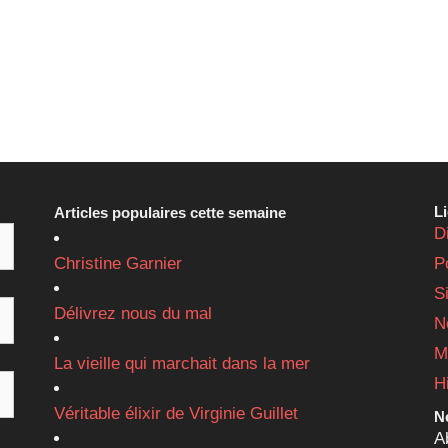
L
Articles populaires cette semaine
D
Christine Garnier
P
S
Délivrez nous du mal
N
M
La vieille qui marchait dans la mer
H
Véritable élixir de Virginie Guillet
Ne
A