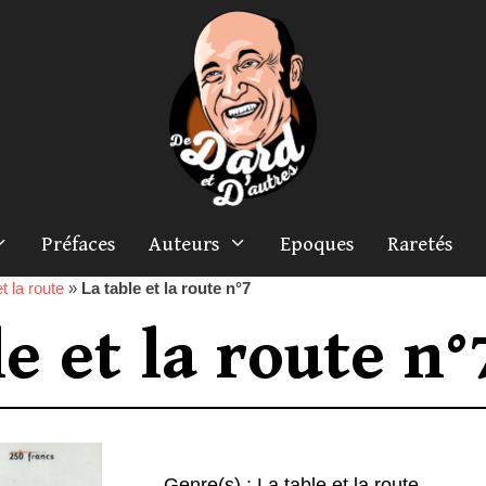
Préfaces
Auteurs
Epoques
Raretés
t la route
»
La table et la route n°7
le et la route n°
Genre(s) :
La table et la route