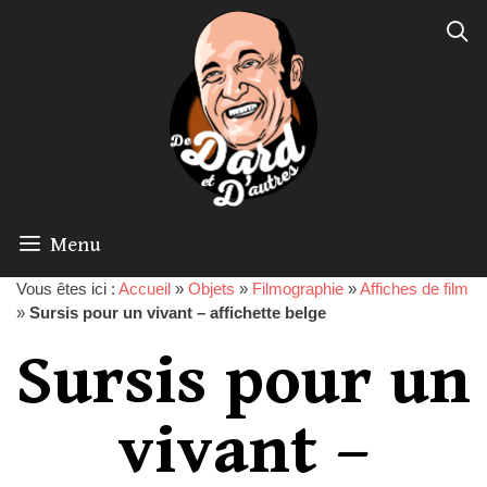
Menu
Vous êtes ici :
Accueil
»
Objets
»
Filmographie
»
Affiches de film
»
Sursis pour un vivant – affichette belge
Sursis pour un
vivant –