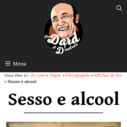
Menu
Vous êtes ici :
Accueil
»
Objets
»
Filmographie
»
Affiches de film
»
Sesso e alcool
Sesso e alcool