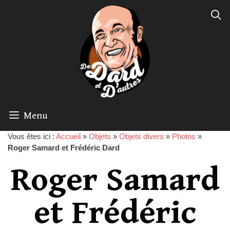
Menu
Vous êtes ici :
Accueil
»
Objets
»
Objets divers
»
Photos
»
Roger Samard et Frédéric Dard
Roger Samard
et Frédéric