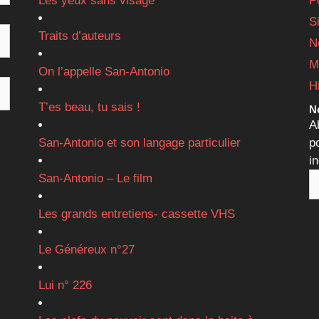
Les yeux sans visage
P
S
Traits d’auteurs
N
M
On l’appelle San-Antonio
H
T’es beau, tu sais !
Ne
A
San-Antonio et son langage particulier
p
i
San-Antonio – Le film
Les grands entretiens- cassette VHS
Le Généreux n°27
Lui n° 226