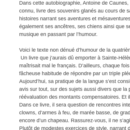
Dans cette autobiographie, Antoine de Caunes, l
connu, livre des souvenirs glanés au cours de sa 
histoires narrant ses aventures et mésaventures,
également ses ancêtres, ses chiens ainsi que ses
musique en passant par l’humour.
Voici le texte non dénué d’humour de la quatriè
Un livre que j’aurais dû emporter à Sainte-Hél
maîtrisait mal le français. D’ailleurs, chaque fois
fâcheuse habitude de répondre par un triple pl
Aujourd’hui, sa pratique de la langue s’est cons
avis sur tout, sur des sujets aussi divers que la
réévaluation des montants compensatoires. Et il 
Dans ce livre, il sera question de rencontres in
clowns, d’armes à feu, de marée basse, de gra
encore d’un chapeau. Rassurez-vous, il ne s’agi
Plutôt de modestes exercices de style, narrant 