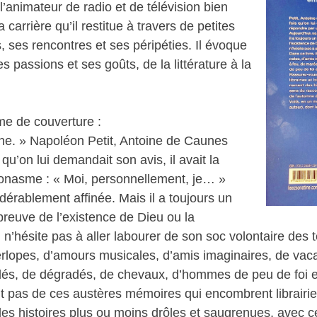
’animateur de radio et de télévision bien
carrière qu’il restitue à travers de petites
 ses rencontres et ses péripéties. Il évoque
 passions et ses goûts, de la littérature à la
me de couverture :
ène. » Napoléon Petit, Antoine de Caunes
 qu’on lui demandait son avis, il avait la
éonasme : « Moi, personnellement, je… »
idérablement affinée. Mais il a toujours un
 preuve de l’existence de Dieu ou la
n’hésite pas à aller labourer de son soc volontaire des t
terlopes, d’amours musicales, d’amis imaginaires, de vac
dés, de dégradés, de chevaux, d’hommes de peu de foi e
t pas de ces austères mémoires qui encombrent librairies
des histoires plus ou moins drôles et saugrenues, avec c