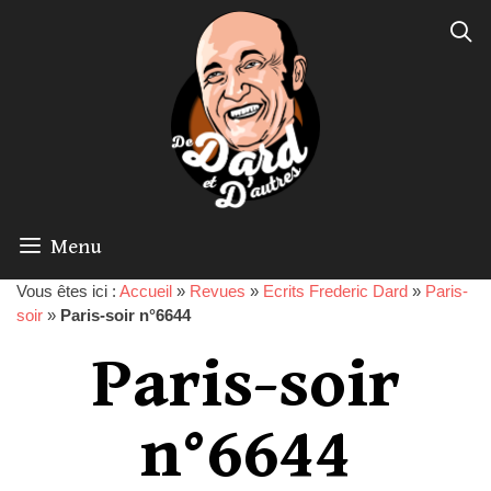
Menu
Vous êtes ici :
Accueil
»
Revues
»
Ecrits Frederic Dard
»
Paris-
soir
»
Paris-soir n°6644
Paris-soir
n°6644