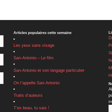
L
Articles populaires cette semaine
D
Les yeux sans visage
P
S
San-Antonio – Le film
N
M
San-Antonio et son langage particulier
H
On l’appelle San-Antonio
Ne
A
Traits d’auteurs
p
i
T’es beau, tu sais !