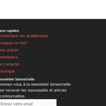
iens rapides
ictionnaire non académique
ourquoi ce site?
ites d’amis
ewsletters
e contacter
istorique
wsletter bimestrielle
bonnez-vous à la newsletter bimestrielle
our recevoir les nouveautés et articles
ncontournables.