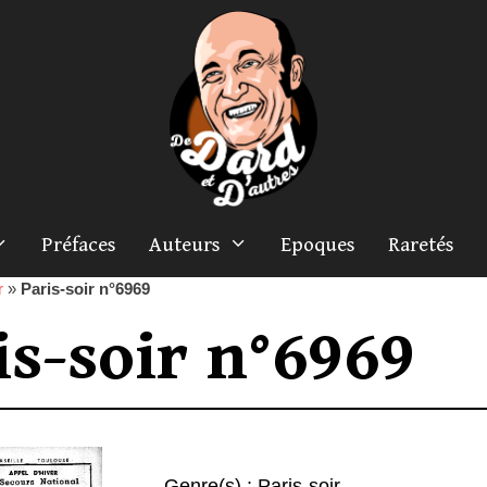
Préfaces
Auteurs
Epoques
Raretés
r
»
Paris-soir n°6969
is-soir n°6969
Genre(s) :
Paris-soir