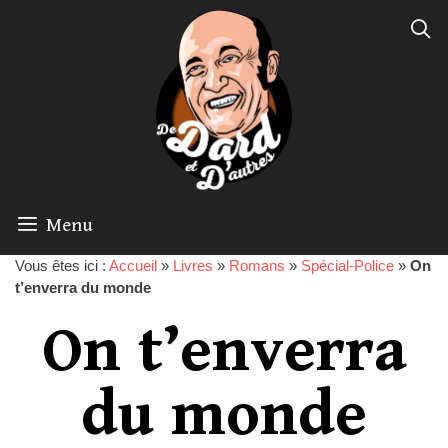
Menu
Vous êtes ici :
Accueil
»
Livres
»
Romans
»
Spécial-Police
»
On
t’enverra du monde
On t’enverra
du monde