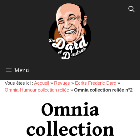
Menu
Vous êtes ici :
Accueil
»
Revues
»
Ecrits Frederic Dard
»
Omnia-Humour collection reliée
»
Omnia collection reliée n°2
Omnia
collection