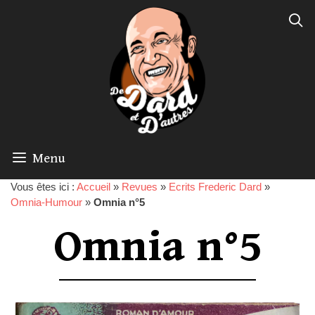
Menu
Vous êtes ici :
Accueil
»
Revues
»
Ecrits Frederic Dard
»
Omnia-Humour
»
Omnia n°5
Omnia n°5