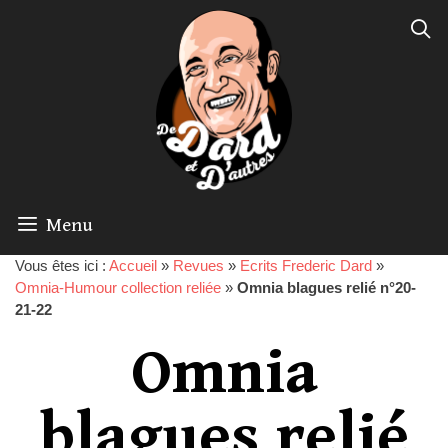
Menu
Vous êtes ici :
Accueil
»
Revues
»
Ecrits Frederic Dard
»
Omnia-Humour collection reliée
»
Omnia blagues relié n°20-
21-22
Omnia
blagues relié