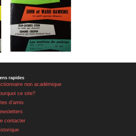
iens rapides
ictionnaire non académique
ourquoi ce site?
ites d’amis
ewsletters
e contacter
istorique