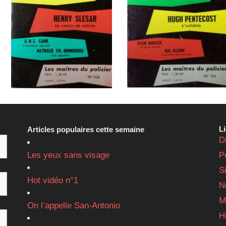
L
Articles populaires cette semaine
D
Les yeux sans visage
P
S
Hot vidéo n°1
N
M
On l’appelle San-Antonio
H