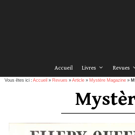
Accueil
Livres
Revues
Vous êtes ici :
Accueil
»
Revues
»
Article
»
Mystère Magazine
»
M
Mystèr