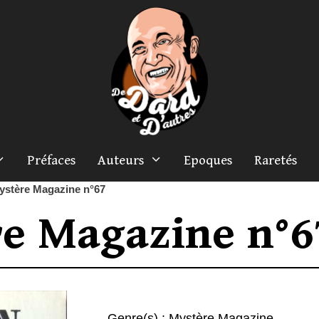
Préfaces
Auteurs
Epoques
Raretés
ystère Magazine n°67
e Magazine n°6
Genre(s) :
Mystère Magazine