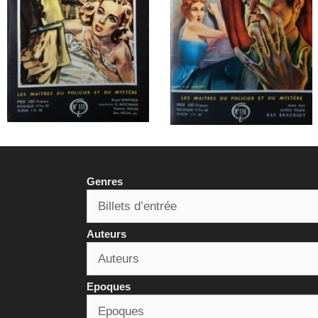
Genres
Auteurs
Epoques