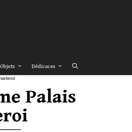
Objets
Dédicaces
arleroi
me Palais
eroi