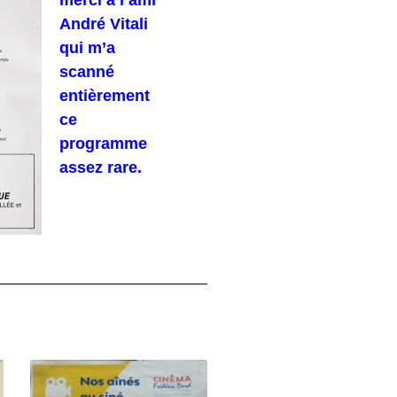
André Vitali
qui m’a
scanné
entièrement
ce
programme
assez rare.