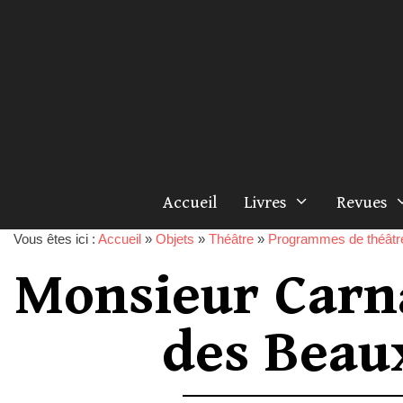
Accueil
Livres
Revues
Vous êtes ici :
Accueil
»
Objets
»
Théâtre
»
Programmes de théâtr
Monsieur Carn
des Beau