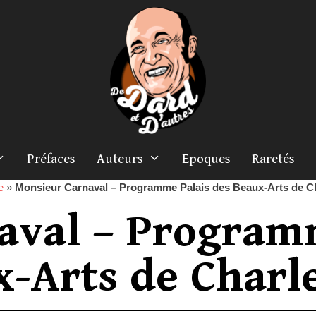
Préfaces
Auteurs
Epoques
Raretés
e
»
Monsieur Carnaval – Programme Palais des Beaux-Arts de Ch
aval – Program
x-Arts de Charl