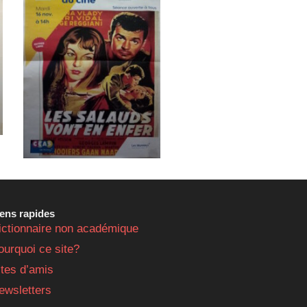
iens rapides
ictionnaire non académique
ourquoi ce site?
ites d’amis
ewsletters