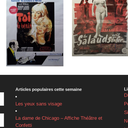
L
Articles populaires cette semaine
D
Les yeux sans visage
P
S
La dame de Chicago – Affiche Théâtre et
N
Confetti