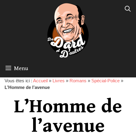
Menu
Vous êtes ici :
Accueil
»
Livres
»
Romans
»
Spécial-Police
»
L’Homme de l’avenue
L’Homme de
l’avenue