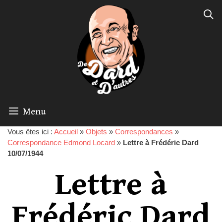
Menu
Vous êtes ici :
Accueil
»
Objets
»
Correspondances
»
Correspondance Edmond Locard
»
Lettre à Frédéric Dard
10/07/1944
Lettre à
Frédéric Dard