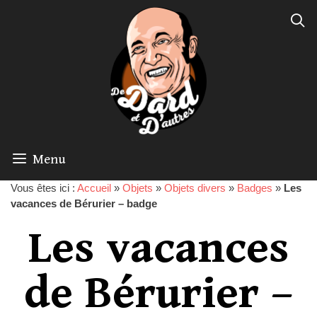
Menu
Vous êtes ici :
Accueil
»
Objets
»
Objets divers
»
Badges
»
Les
vacances de Bérurier – badge
Les vacances
de Bérurier –