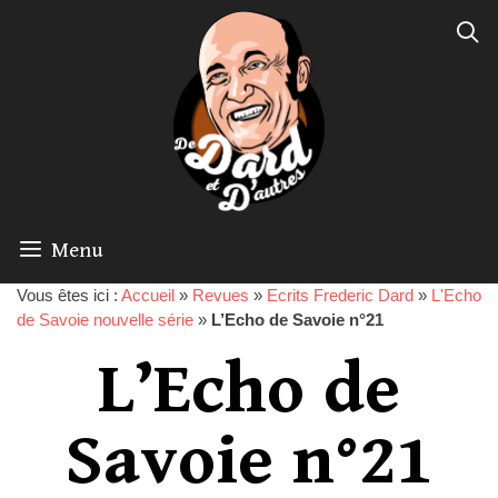
Menu
Vous êtes ici :
Accueil
»
Revues
»
Ecrits Frederic Dard
»
L'Echo
de Savoie nouvelle série
»
L’Echo de Savoie n°21
L’Echo de
Savoie n°21