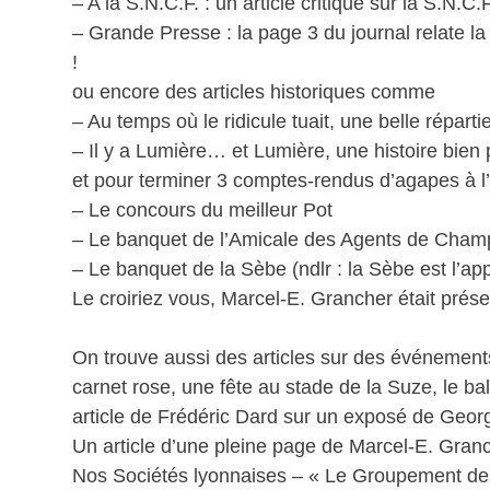
– A la S.N.C.F. : un article critique sur la S.N.C.
– Grande Presse : la page 3 du journal relate
!
ou encore des articles historiques comme
– Au temps où le ridicule tuait, une belle répart
– Il y a Lumière… et Lumière, une histoire bien 
et pour terminer 3 comptes-rendus d’agapes à 
– Le concours du meilleur Pot
– Le banquet de l’Amicale des Agents de Cha
– Le banquet de la Sèbe (ndlr : la Sèbe est l’appe
Le croiriez vous, Marcel-E. Grancher était prése
On trouve aussi des articles sur des événements 
carnet rose, une fête au stade de la Suze, le b
article de Frédéric Dard sur un exposé de George
Un article d’une pleine page de Marcel-E. Granc
Nos Sociétés lyonnaises – « Le Groupement de