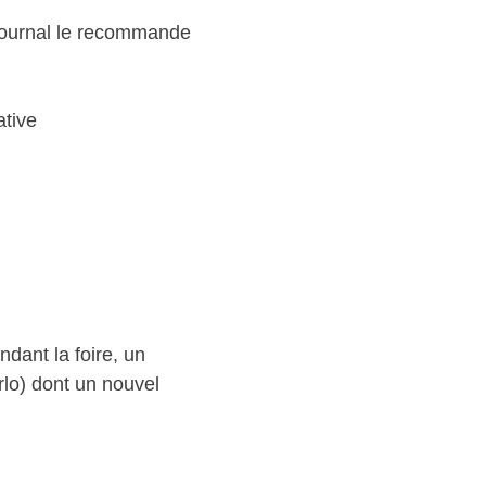
 journal le recommande
ative
dant la foire, un
rlo) dont un nouvel