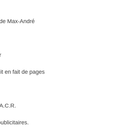
e de Max-André
r
it en fait de pages
’A.C.R.
blicitaires.