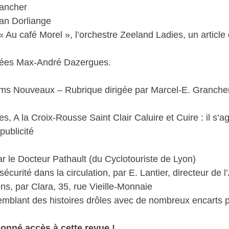
rancher
ean Dorliange
 Au café Morel », l’orchestre Zeeland Ladies, un articl
ignées Max-André Dazergues.
lms Nouveaux – Rubrique dirigée par Marcel-E. Granche
 A la Croix-Rousse Saint Clair Caluire et Cuire : il s’ag
publicité
r le Docteur Pathault (du Cyclotouriste de Lyon)
écurité dans la circulation, par E. Lantier, directeur de l
ns, par Clara, 35, rue Vieille-Monnaie
mblant des histoires drôles avec de nombreux encarts pu
onné accès à cette revue !