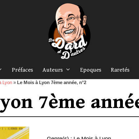
Préfaces
Auteurs
Epoques
Raretés
à Lyon
»
Le Mois à Lyon 7ème année, n°2
Lyon 7ème année
Genre(s) :
Le Mois à Lyon