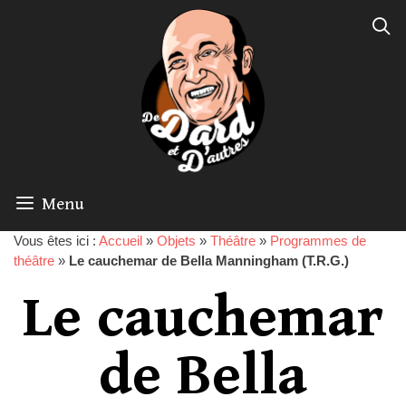
Menu
Vous êtes ici :
Accueil
»
Objets
»
Théâtre
»
Programmes de
théâtre
»
Le cauchemar de Bella Manningham (T.R.G.)
Le cauchemar
de Bella