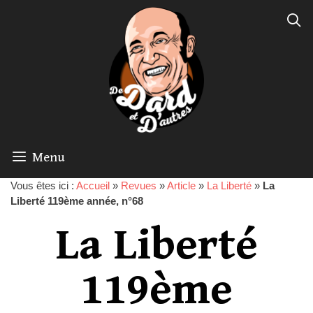
Menu
Vous êtes ici :
Accueil
»
Revues
»
Article
»
La Liberté
»
La
Liberté 119ème année, n°68
La Liberté
119ème