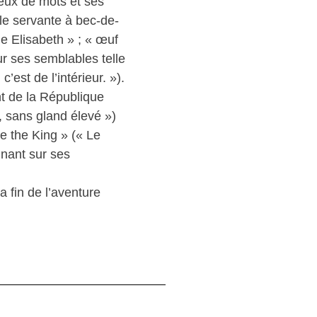
eux de mots et ses
ille servante à bec-de-
ine Elisabeth » ; « œuf
ur ses semblables telle
est de l’intérieur. »).
nt de la République
, sans gland élevé »)
e the King » (« Le
inant sur ses
a fin de l’aventure
…