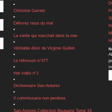
D
Christine Garnier
P
S
Délivrez nous du mal
N
M
La vieille qui marchait dans la mer
H
Véritable élixir de Virginie Guillet
Ne
A
Le Hérisson n°477
p
i
Hot vidéo n°1
Dictionnaire San-Antonio
Il commissario non perdona
San-Antonio Collection Bouquins Tome 19