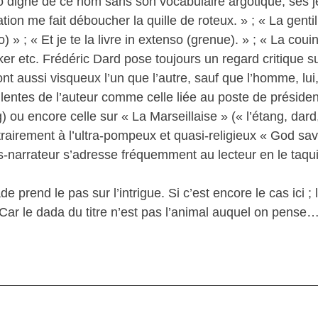
o digne de ce nom sans son vocabulaire argotique, ses j
ation me fait déboucher la quille de roteux. » ; « La gent
o) » ; « Et je te la livre in extenso (grenue). » ; « La cou
er etc. Frédéric Dard pose toujours un regard critique s
 aussi visqueux l’un que l’autre, sauf que l’homme, lui, c’
lentes de l’auteur comme celle liée au poste de préside
ou encore celle sur « La Marseillaise » (« l’étang, dard
trairement à l’ultra-pompeux et quasi-religieux « God sav
os-narrateur s’adresse fréquemment au lecteur en le taqu
end le pas sur l’intrigue. Si c’est encore le cas ici ; l
 Car le dada du titre n’est pas l’animal auquel on pense