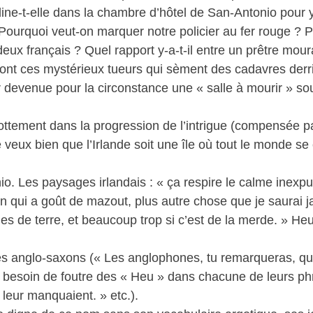
radine-t-elle dans la chambre d’hôtel de San-Antonio pour 
 Pourquoi veut-on marquer notre policier au fer rouge ? 
eux français ? Quel rapport y-a-t-il entre un prêtre mour
sont ces mystérieux tueurs qui sèment des cadavres derri
r devenue pour la circonstance une « salle à mourir » so
ottement dans la progression de l’intrigue (compensée pa
Je veux bien que l’Irlande soit une île où tout le monde s
nio. Les paysages irlandais : « ça respire le calme inexpu
n qui a goût de mazout, plus autre chose que je saurai ja
mes de terre, et beaucoup trop si c’est de la merde. » Heu
s anglo-saxons (« Les anglophones, tu remarqueras, qu’il
le besoin de foutre des « Heu » dans chacune de leurs phr
leur manquaient. » etc.).