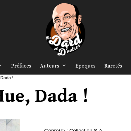
Préfaces
Auteurs
Epoques
Raretés
 Dada !
Hue, Dada !
Genre(s) :
Collection S.A.