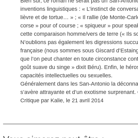
Bien sûr, ce roman ne serait pas un San-Antoni
inventions linguistiques : « L’instinct de convers
lièvre et de tortue… » ; « Il rallie (de Monte-Carl
corse » pour of course ; « spiqueur » pour speak
cette comparaison homme/vers de terre (« Ils sont
N’oublions pas également les digressions succu
française (nous sommes sous Giscard d’Estaing) 
que l’on peut chanter en toute circonstance con
goût suave du singe » dixit Béru). Enfin, le hér
capacités intellectuelles ou sexuelles.
Généralement dans les San-Antonio la déconnade pr
s’avère attrayante et d’un exotisme surprenant.
Critique par Kalie, le 21 avril 2014