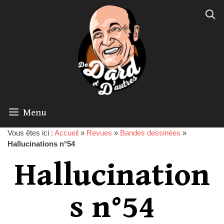
Menu
Vous êtes ici :
Accueil
»
Revues
»
Bandes dessinées
»
Hallucinations n°54
Hallucination
s n°54