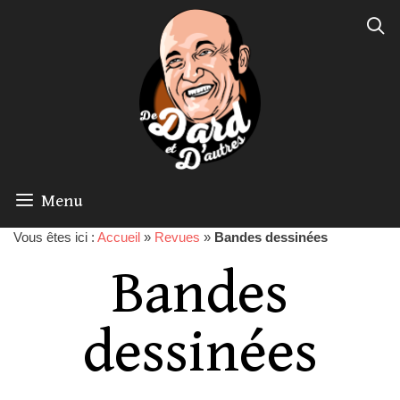
Menu
Vous êtes ici :
Accueil
»
Revues
»
Bandes dessinées
Bandes
dessinées