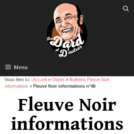
Menu
Vous êtes ici :
Accueil
»
Objets
»
Bulletins Fleuve Noir
informations
»
Fleuve Noir informations n°48
Fleuve Noir
informations