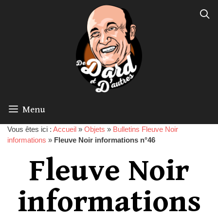
Menu
Vous êtes ici :
Accueil
»
Objets
»
Bulletins Fleuve Noir
informations
»
Fleuve Noir informations n°46
Fleuve Noir
informations