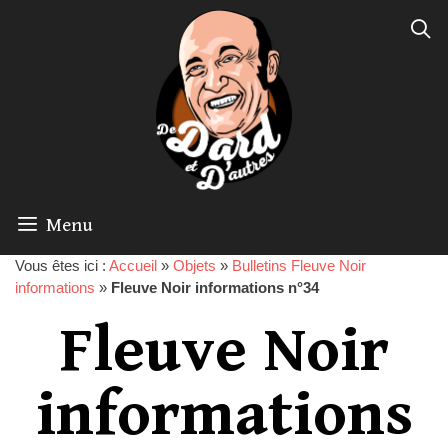
Menu
Vous êtes ici :
Accueil
»
Objets
»
Bulletins Fleuve Noir
informations
»
Fleuve Noir informations n°34
Fleuve Noir
informations