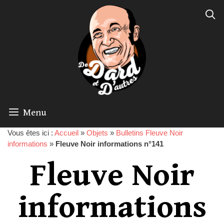
Menu
Vous êtes ici :
Accueil
»
Objets
»
Bulletins Fleuve Noir
informations
»
Fleuve Noir informations n°141
Fleuve Noir
informations