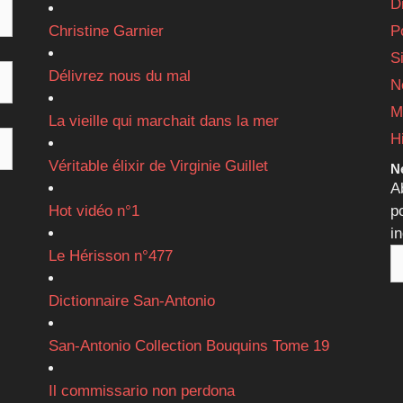
D
Christine Garnier
P
S
Délivrez nous du mal
N
M
La vieille qui marchait dans la mer
H
Véritable élixir de Virginie Guillet
Ne
A
Hot vidéo n°1
p
i
Le Hérisson n°477
Dictionnaire San-Antonio
San-Antonio Collection Bouquins Tome 19
Il commissario non perdona