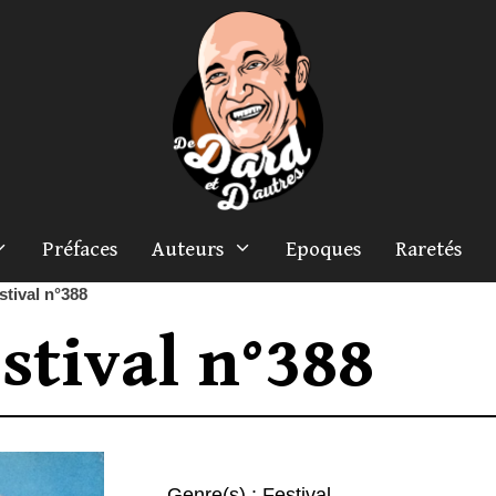
Préfaces
Auteurs
Epoques
Raretés
stival n°388
stival n°388
Genre(s) :
Festival