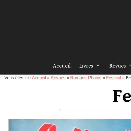
Accueil
Livres
Revues
Vous êtes ici :
Accueil
»
Revues
»
Romans-Photos
»
Festival
»
Fe
Fe