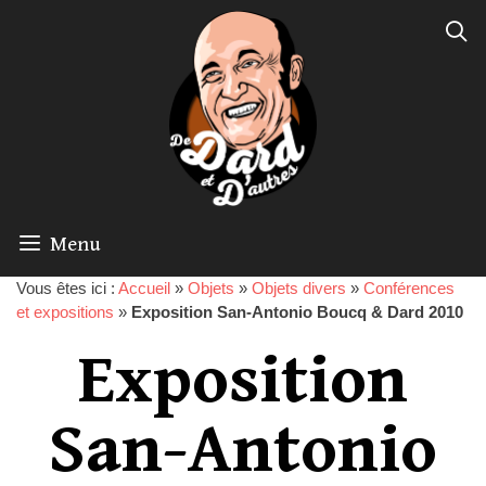
Menu
Vous êtes ici :
Accueil
»
Objets
»
Objets divers
»
Conférences
et expositions
»
Exposition San-Antonio Boucq & Dard 2010
Exposition
San-Antonio