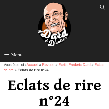
Menu
Vous êtes ici :
Accueil
»
Revues
»
Ecrits Frederic Dard
»
Eclats
de rire
»
Eclats de rire n°24
Eclats de rire
n°24