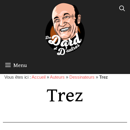
Menu
Vous êtes ici :
Accueil
»
Auteurs
»
Dessinateurs
»
Trez
Trez