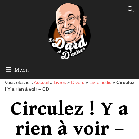
Menu
Vous êtes ici :
Accueil
»
Livres
»
Divers
»
Livre audio
»
Circulez
! Y a rien à voir – CD
Circulez ! Y a
rien à voir –