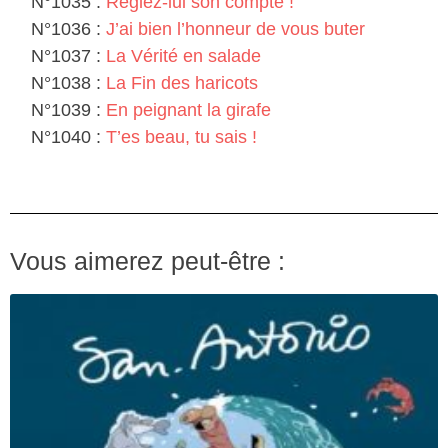
N°1035 :
Réglez-lui son compte !
N°1036 :
J’ai bien l’honneur de vous buter
N°1037 :
La Vérité en salade
N°1038 :
La Fin des haricots
N°1039 :
En peignant la girafe
N°1040 :
T’es beau, tu sais !
Vous aimerez peut-être :