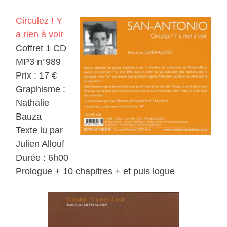
Circulez ! Y
a rien à voir
Coffret 1 CD
MP3 n°989
Prix : 17 €
Graphisme :
Nathalie
Bauza
Texte lu par
Julien Allouf
Durée : 6h00
Prologue + 10 chapitres + et puis logue