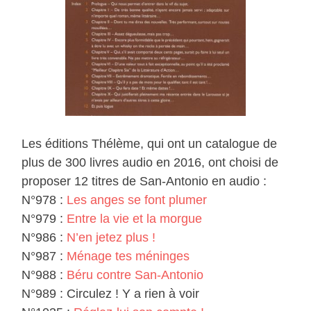
Les éditions Thélème, qui ont un catalogue de
plus de 300 livres audio en 2016, ont choisi de
proposer 12 titres de San-Antonio en audio :
N°978 :
Les anges se font plumer
N°979 :
Entre la vie et la morgue
N°986 :
N’en jetez plus !
N°987 :
Ménage tes méninges
N°988 :
Béru contre San-Antonio
N°989 : Circulez ! Y a rien à voir