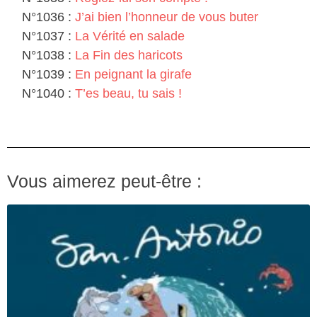
N°1036 :
J’ai bien l’honneur de vous buter
N°1037 :
La Vérité en salade
N°1038 :
La Fin des haricots
N°1039 :
En peignant la girafe
N°1040 :
T’es beau, tu sais !
Vous aimerez peut-être :