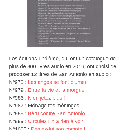
Les éditions Thélème, qui ont un catalogue de
plus de 300 livres audio en 2016, ont choisi de
proposer 12 titres de San-Antonio en audio :
N°978 :
Les anges se font plumer
N°979 :
Entre la vie et la morgue
N°986 :
N’en jetez plus !
N°987 : Ménage tes méninges
N°988 :
Béru contre San-Antonio
N°989 :
Circulez ! Y a rien à voir
N°1035 :
Réglez-lui son compte !