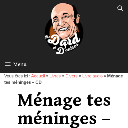
Menu
Vous êtes ici :
Accueil
»
Livres
»
Divers
»
Livre audio
»
Ménage
tes méninges – CD
Ménage tes
méninges –