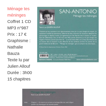
Ménage tes
méninges
Coffret 1 CD
MP3 n°987
Prix : 17 €
Graphisme :
Nathalie
Bauza
Texte lu par
Julien Allouf
Durée : 3h00
15 chapitres