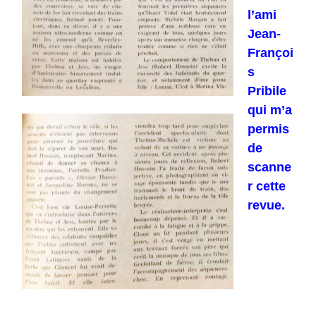
l’ami
Jean-
Françoi
s
Pribile
qui m’a
permis
de
scanne
r cette
revue.