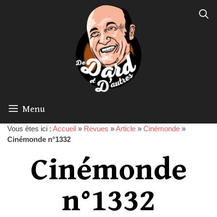
Menu
Vous êtes ici :
Accueil
»
Revues
»
Article
»
Cinémonde
»
Cinémonde n°1332
Cinémonde
n°1332