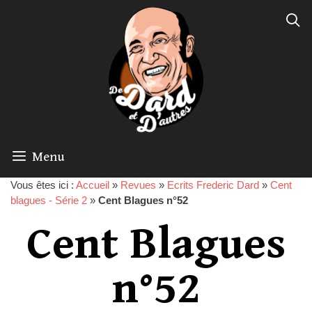
Menu
Vous êtes ici :
Accueil
»
Revues
»
Ecrits Frederic Dard
»
Cent
blagues - Série 2
»
Cent Blagues n°52
Cent Blagues
n°52